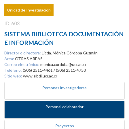
Unidad de Investigación
ID: 603
SISTEMA BIBLIOTECA DOCUMENTACIÓN
E INFORMACIÓN
Director o directora:
Licda. Mónica Córdoba Guzmán
Área:
OTRAS AREAS
Correo electrónico:
monica.cordoba@ucr.ac.cr
Teléfono:
(506) 2511-4461 / (506) 2511-4750
Sitio web:
www.sibdi.ucr.ac.cr
Personas investigadoras
Personal colaborador
Proyectos