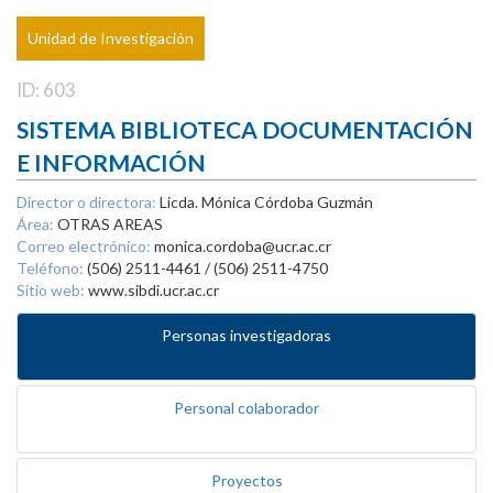
Unidad de Investigación
ID: 603
SISTEMA BIBLIOTECA DOCUMENTACIÓN
E INFORMACIÓN
Director o directora:
Licda. Mónica Córdoba Guzmán
Área:
OTRAS AREAS
Correo electrónico:
monica.cordoba@ucr.ac.cr
Teléfono:
(506) 2511-4461 / (506) 2511-4750
Sitio web:
www.sibdi.ucr.ac.cr
Personas investigadoras
Personal colaborador
Proyectos