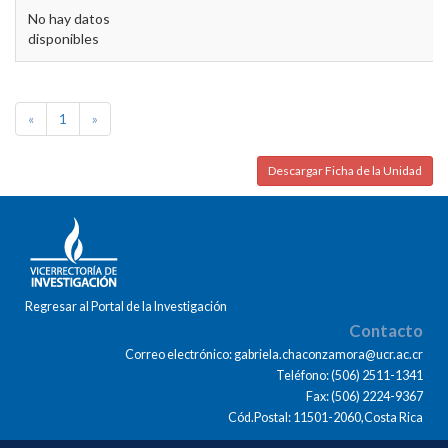
No hay datos
disponibles
«
1
»
Descargar Ficha de la Unidad
Regresar al Portal de la Investigación
Contacto
Correo electrónico: gabriela.chaconzamora@ucr.ac.cr
Teléfono: (506) 2511-1341
Fax: (506) 2224-9367
Cód.Postal: 11501-2060,Costa Rica