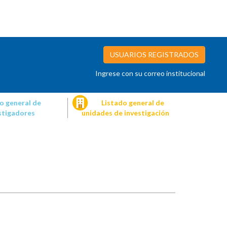
USUARIOS REGISTRADOS
Ingrese con su correo institucional
o general de
Listado general de
stigadores
unidades de investigación