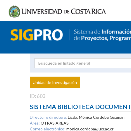
Investigador
Uni
Proyecto
Unidad de Investigación
inves
ID: 603
SISTEMA BIBLIOTECA DOCUMEN
Director o directora:
Licda. Mónica Córdoba Guzmán
Área:
OTRAS AREAS
Correo electrónico:
monica.cordoba@ucr.ac.cr