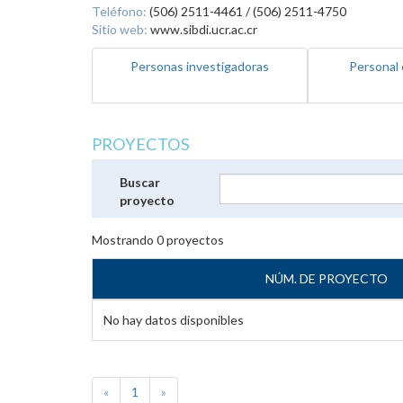
Teléfono:
(506) 2511-4461 / (506) 2511-4750
Sitio web:
www.sibdi.ucr.ac.cr
Personas investigadoras
Personal 
PROYECTOS
Buscar
proyecto
Mostrando
0
proyectos
NÚM. DE PROYECTO
No hay datos disponibles
«
1
»