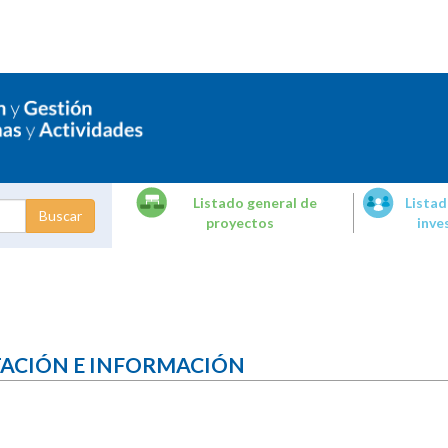
Listado general de
Listad
proyectos
inve
dades de
tigación
TACIÓN E INFORMACIÓN