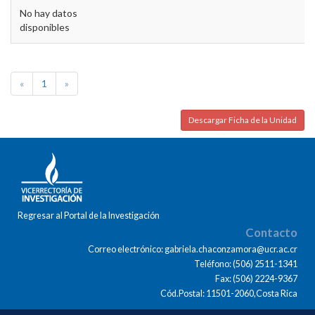
No hay datos
disponibles
«
1
»
Descargar Ficha de la Unidad
Regresar al Portal de la Investigación
Contacto
Correo electrónico: gabriela.chaconzamora@ucr.ac.cr
Teléfono: (506) 2511-1341
Fax: (506) 2224-9367
Cód.Postal: 11501-2060,Costa Rica