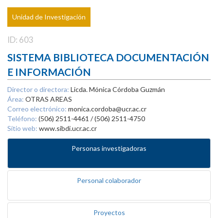
Unidad de Investigación
ID: 603
SISTEMA BIBLIOTECA DOCUMENTACIÓN
E INFORMACIÓN
Director o directora:
Licda. Mónica Córdoba Guzmán
Área:
OTRAS AREAS
Correo electrónico:
monica.cordoba@ucr.ac.cr
Teléfono:
(506) 2511-4461 / (506) 2511-4750
Sitio web:
www.sibdi.ucr.ac.cr
Personas investigadoras
Personal colaborador
Proyectos