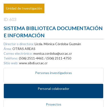
Unidad de Investigación
ID: 603
SISTEMA BIBLIOTECA DOCUMENTACIÓN
E INFORMACIÓN
Director o directora:
Licda. Mónica Córdoba Guzmán
Área:
OTRAS AREAS
Correo electrónico:
monica.cordoba@ucr.ac.cr
Teléfono:
(506) 2511-4461 / (506) 2511-4750
Sitio web:
www.sibdi.ucr.ac.cr
Personas investigadoras
Personal colaborador
Proyectos