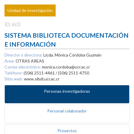
Unidad de Investigación
ID: 603
SISTEMA BIBLIOTECA DOCUMENTACIÓN
E INFORMACIÓN
Director o directora:
Licda. Mónica Córdoba Guzmán
Área:
OTRAS AREAS
Correo electrónico:
monica.cordoba@ucr.ac.cr
Teléfono:
(506) 2511-4461 / (506) 2511-4750
Sitio web:
www.sibdi.ucr.ac.cr
Personas investigadoras
Personal colaborador
Proyectos