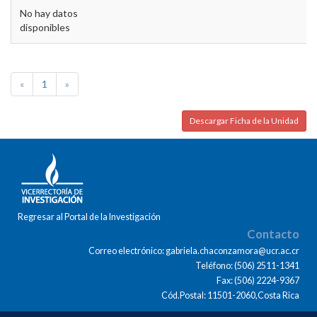
No hay datos
disponibles
«
1
»
Descargar Ficha de la Unidad
Regresar al Portal de la Investigación
Contacto
Correo electrónico: gabriela.chaconzamora@ucr.ac.cr
Teléfono: (506) 2511-1341
Fax: (506) 2224-9367
Cód.Postal: 11501-2060,Costa Rica