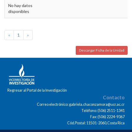
No hay datos
disponibles
«
1
»
Descargar Ficha de la Unidad
Regresar al Portal de la Investigación
Contacto
Correo electrónico: gabriela.chaconzamora@ucr.ac.cr
Teléfono: (506) 2511-1341
Fax: (506) 2224-9367
Cód.Postal: 11501-2060,Costa Rica