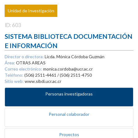
Unidad de Investigación
ID: 603
SISTEMA BIBLIOTECA DOCUMENTACIÓN
E INFORMACIÓN
Director o directora:
Licda. Mónica Córdoba Guzmán
Área:
OTRAS AREAS
Correo electrónico:
monica.cordoba@ucr.ac.cr
Teléfono:
(506) 2511-4461 / (506) 2511-4750
Sitio web:
www.sibdi.ucr.ac.cr
Personas investigadoras
Personal colaborador
Proyectos