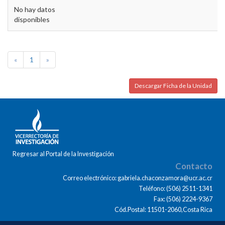
No hay datos
disponibles
«
1
»
Descargar Ficha de la Unidad
Regresar al Portal de la Investigación
Contacto
Correo electrónico: gabriela.chaconzamora@ucr.ac.cr
Teléfono: (506) 2511-1341
Fax: (506) 2224-9367
Cód.Postal: 11501-2060,Costa Rica