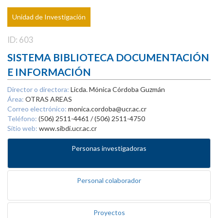
Unidad de Investigación
ID: 603
SISTEMA BIBLIOTECA DOCUMENTACIÓN
E INFORMACIÓN
Director o directora:
Licda. Mónica Córdoba Guzmán
Área:
OTRAS AREAS
Correo electrónico:
monica.cordoba@ucr.ac.cr
Teléfono:
(506) 2511-4461 / (506) 2511-4750
Sitio web:
www.sibdi.ucr.ac.cr
Personas investigadoras
Personal colaborador
Proyectos