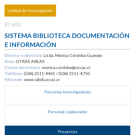
Unidad de Investigación
ID: 603
SISTEMA BIBLIOTECA DOCUMENTACIÓN
E INFORMACIÓN
Director o directora:
Licda. Mónica Córdoba Guzmán
Área:
OTRAS AREAS
Correo electrónico:
monica.cordoba@ucr.ac.cr
Teléfono:
(506) 2511-4461 / (506) 2511-4750
Sitio web:
www.sibdi.ucr.ac.cr
Personas investigadoras
Personal colaborador
Proyectos