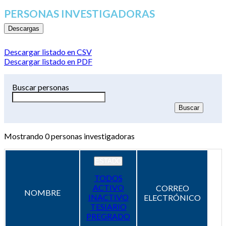
PERSONAS INVESTIGADORAS
Descargas
Descargar listado en CSV
Descargar listado en PDF
Buscar personas
Mostrando
0
personas investigadoras
ESTADO
TODOS
ACTIVO
CORREO
NOMBRE
INACTIVO
ELECTRÓNICO
TESIARIO
PREGRADO