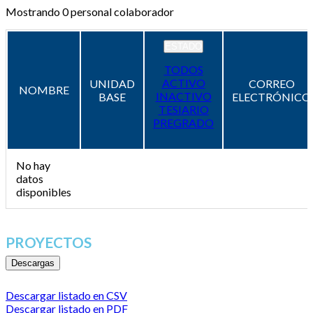
Mostrando
0
personal colaborador
ESTADO
TODOS
ACTIVO
UNIDAD
CORREO
NOMBRE
INACTIVO
BASE
ELECTRÓNICO
TESIARIO
PREGRADO
No hay
datos
disponibles
PROYECTOS
Descargas
Descargar listado en CSV
Descargar listado en PDF