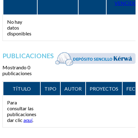
VENCIDO
No hay
datos
disponibles
PUBLICACIONES
Mostrando 0
publicaciones
TÍTULO
TIPO
AUTOR
PROYECTOS
FEC
Para
consultar las
publicaciones
dar clic
aquí
.