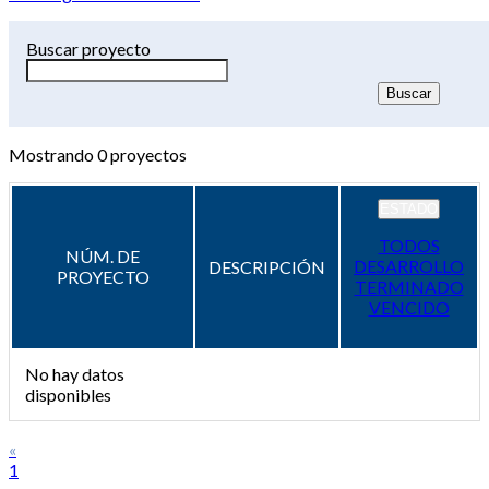
Buscar proyecto
Mostrando
0
proyectos
ESTADO
TODOS
NÚM. DE
DESARROLLO
DESCRIPCIÓN
PROYECTO
TERMINADO
VENCIDO
No hay datos
disponibles
«
1