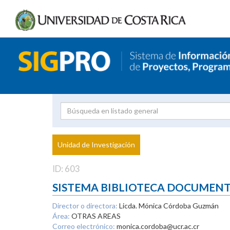
Investigador
Uni
Proyecto
Unidad de Investigación
inves
ID: 603
SISTEMA BIBLIOTECA DOCUMEN
Director o directora:
Licda. Mónica Córdoba Guzmán
Área:
OTRAS AREAS
Correo electrónico:
monica.cordoba@ucr.ac.cr