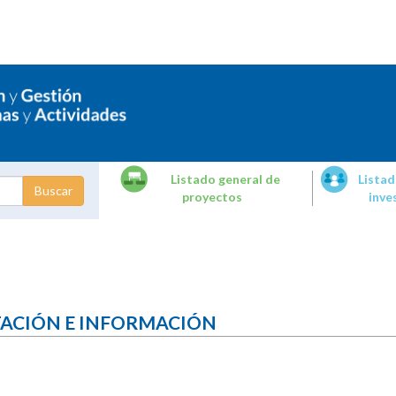
Listado general de
Listad
proyectos
inve
dades de
tigación
TACIÓN E INFORMACIÓN