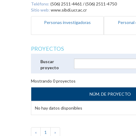
Teléfono:
(506) 2511-4461 / (506) 2511-4750
Sitio web:
www.sibdi.ucr.ac.cr
Personas investigadoras
Personal 
PROYECTOS
Buscar
proyecto
Mostrando
0
proyectos
NÚM. DE PROYECTO
No hay datos disponibles
«
1
»