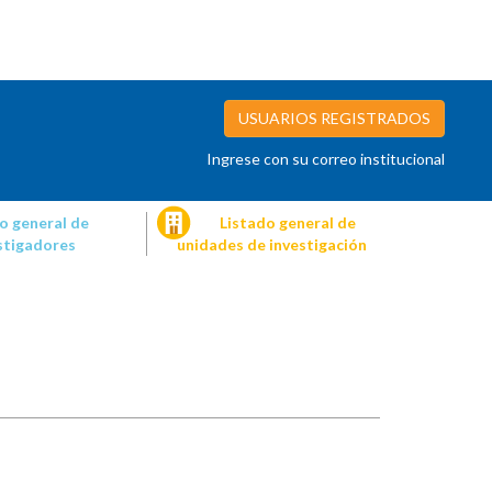
USUARIOS REGISTRADOS
Ingrese con su correo institucional
o general de
Listado general de
stigadores
unidades de investigación