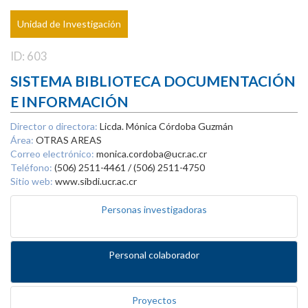
Unidad de Investigación
ID: 603
SISTEMA BIBLIOTECA DOCUMENTACIÓN
E INFORMACIÓN
Director o directora:
Licda. Mónica Córdoba Guzmán
Área:
OTRAS AREAS
Correo electrónico:
monica.cordoba@ucr.ac.cr
Teléfono:
(506) 2511-4461 / (506) 2511-4750
Sitio web:
www.sibdi.ucr.ac.cr
Personas investigadoras
Personal colaborador
Proyectos