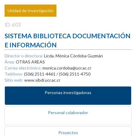
Unidad de Investigación
ID: 603
SISTEMA BIBLIOTECA DOCUMENTACIÓN
E INFORMACIÓN
Director o directora:
Licda. Mónica Córdoba Guzmán
Área:
OTRAS AREAS
Correo electrónico:
monica.cordoba@ucr.ac.cr
Teléfono:
(506) 2511-4461 / (506) 2511-4750
Sitio web:
www.sibdi.ucr.ac.cr
Personas investigadoras
Personal colaborador
Proyectos