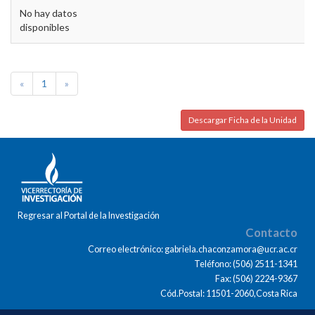
No hay datos
disponibles
«
1
»
Descargar Ficha de la Unidad
Regresar al Portal de la Investigación
Contacto
Correo electrónico: gabriela.chaconzamora@ucr.ac.cr
Teléfono: (506) 2511-1341
Fax: (506) 2224-9367
Cód.Postal: 11501-2060,Costa Rica