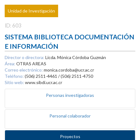
Unidad de Investigación
ID: 603
SISTEMA BIBLIOTECA DOCUMENTACIÓN
E INFORMACIÓN
Director o directora:
Licda. Mónica Córdoba Guzmán
Área:
OTRAS AREAS
Correo electrónico:
monica.cordoba@ucr.ac.cr
Teléfono:
(506) 2511-4461 / (506) 2511-4750
Sitio web:
www.sibdi.ucr.ac.cr
Personas investigadoras
Personal colaborador
Proyectos