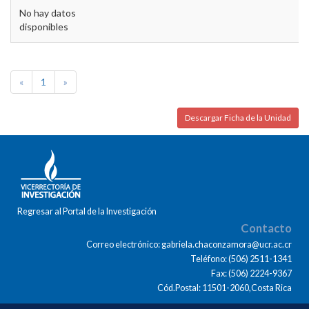
No hay datos
disponibles
«
1
»
Descargar Ficha de la Unidad
Regresar al Portal de la Investigación
Contacto
Correo electrónico: gabriela.chaconzamora@ucr.ac.cr
Teléfono: (506) 2511-1341
Fax: (506) 2224-9367
Cód.Postal: 11501-2060,Costa Rica