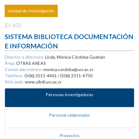
Unidad de Investigación
ID: 603
SISTEMA BIBLIOTECA DOCUMENTACIÓN
E INFORMACIÓN
Director o directora:
Licda. Mónica Córdoba Guzmán
Área:
OTRAS AREAS
Correo electrónico:
monica.cordoba@ucr.ac.cr
Teléfono:
(506) 2511-4461 / (506) 2511-4750
Sitio web:
www.sibdi.ucr.ac.cr
Personas investigadoras
Personal colaborador
Proyectos