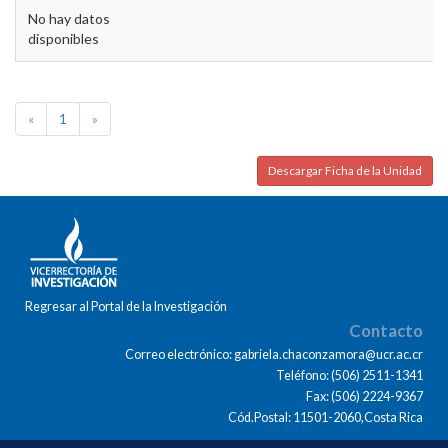
No hay datos
disponibles
«
1
»
Descargar Ficha de la Unidad
Regresar al Portal de la Investigación
Contacto
Correo electrónico: gabriela.chaconzamora@ucr.ac.cr
Teléfono: (506) 2511-1341
Fax: (506) 2224-9367
Cód.Postal: 11501-2060,Costa Rica