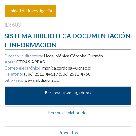
Unidad de Investigación
ID: 603
SISTEMA BIBLIOTECA DOCUMENTACIÓN
E INFORMACIÓN
Director o directora:
Licda. Mónica Córdoba Guzmán
Área:
OTRAS AREAS
Correo electrónico:
monica.cordoba@ucr.ac.cr
Teléfono:
(506) 2511-4461 / (506) 2511-4750
Sitio web:
www.sibdi.ucr.ac.cr
Personas investigadoras
Personal colaborador
Proyectos