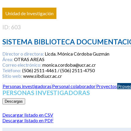
Unidad de Investigación
ID: 603
SISTEMA BIBLIOTECA DOCUMENTACI
Director o directora:
Licda. Mónica Córdoba Guzmán
Área:
OTRAS AREAS
Correo electrónico:
monica.cordoba@ucr.ac.cr
Teléfono:
(506) 2511-4461 / (506) 2511-4750
Sitio web:
www.sibdi.ucr.ac.cr
Personas investigadoras
Personal colaborador
Proyectos
Proyec
PERSONAS INVESTIGADORAS
Descargas
Descargar listado en CSV
Descargar listado en PDF