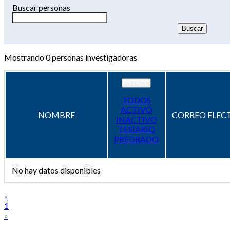
Buscar personas
Mostrando
0
personas investigadoras
ESTADO
TODOS
ACTIVO
NOMBRE
CORREO ELEC
INACTIVO
TESIARIO
PREGRADO
No hay datos disponibles
«
1
»