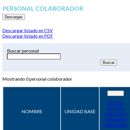
PERSONAL COLABORADOR
Descargas
Descargar listado en CSV
Descargar listado en PDF
Buscar personal
Mostrando
0
personal colaborador
ESTADO
TODOS
ACTIVO
NOMBRE
UNIDAD BASE
INACTIVO
TESIARIO
PREGRADO