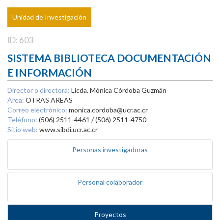
Unidad de Investigación
ID: 603
SISTEMA BIBLIOTECA DOCUMENTACIÓN
E INFORMACIÓN
Director o directora:
Licda. Mónica Córdoba Guzmán
Área:
OTRAS AREAS
Correo electrónico:
monica.cordoba@ucr.ac.cr
Teléfono:
(506) 2511-4461 / (506) 2511-4750
Sitio web:
www.sibdi.ucr.ac.cr
Personas investigadoras
Personal colaborador
Proyectos