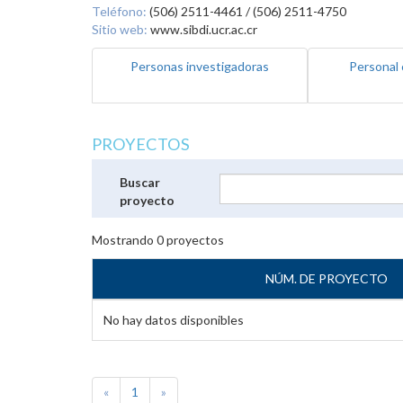
Teléfono:
(506) 2511-4461 / (506) 2511-4750
Sitio web:
www.sibdi.ucr.ac.cr
Personas investigadoras
Personal 
PROYECTOS
Buscar
proyecto
Mostrando
0
proyectos
NÚM. DE PROYECTO
No hay datos disponibles
«
1
»