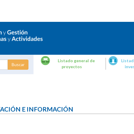
Listado general de
Listad
proyectos
inve
dades de
tigación
TACIÓN E INFORMACIÓN