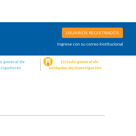
USUARIOS REGISTRADOS
Ingrese con su correo institucional
o general de
Listado general de
stigadores
unidades de investigación