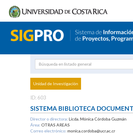
Investigador
Uni
Proyecto
Unidad de Investigación
inves
ID: 603
SISTEMA BIBLIOTECA DOCUMEN
Director o directora:
Licda. Mónica Córdoba Guzmán
Área:
OTRAS AREAS
Correo electrónico:
monica.cordoba@ucr.ac.cr