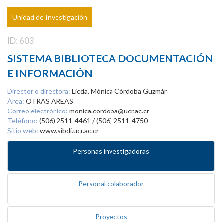
Unidad de Investigación
ID: 603
SISTEMA BIBLIOTECA DOCUMENTACIÓN
E INFORMACIÓN
Director o directora:
Licda. Mónica Córdoba Guzmán
Área:
OTRAS AREAS
Correo electrónico:
monica.cordoba@ucr.ac.cr
Teléfono:
(506) 2511-4461 / (506) 2511-4750
Sitio web:
www.sibdi.ucr.ac.cr
Personas investigadoras
Personal colaborador
Proyectos