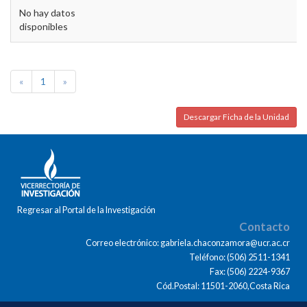
No hay datos
disponibles
«
1
»
Descargar Ficha de la Unidad
Regresar al Portal de la Investigación
Contacto
Correo electrónico: gabriela.chaconzamora@ucr.ac.cr
Teléfono: (506) 2511-1341
Fax: (506) 2224-9367
Cód.Postal: 11501-2060,Costa Rica