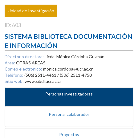
Unidad de Investigación
ID: 603
SISTEMA BIBLIOTECA DOCUMENTACIÓN
E INFORMACIÓN
Director o directora:
Licda. Mónica Córdoba Guzmán
Área:
OTRAS AREAS
Correo electrónico:
monica.cordoba@ucr.ac.cr
Teléfono:
(506) 2511-4461 / (506) 2511-4750
Sitio web:
www.sibdi.ucr.ac.cr
Personas investigadoras
Personal colaborador
Proyectos