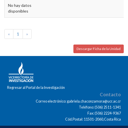
No hay datos
disponibles
«
1
»
Descargar Ficha de la Unidad
Regresar al Portal de la Investigación
Contacto
Correo electrónico: gabriela.chaconzamora@ucr.ac.cr
Teléfono: (506) 2511-1341
Fax: (506) 2224-9367
Cód.Postal: 11501-2060,Costa Rica