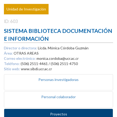
Unidad de Investigación
ID: 603
SISTEMA BIBLIOTECA DOCUMENTACIÓN
E INFORMACIÓN
Director o directora:
Licda. Mónica Córdoba Guzmán
Área:
OTRAS AREAS
Correo electrónico:
monica.cordoba@ucr.ac.cr
Teléfono:
(506) 2511-4461 / (506) 2511-4750
Sitio web:
www.sibdi.ucr.ac.cr
Personas investigadoras
Personal colaborador
Proyectos