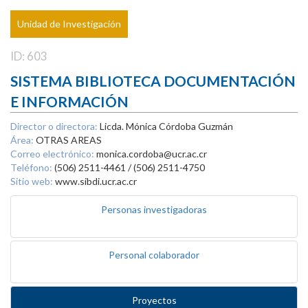
Unidad de Investigación
ID: 603
SISTEMA BIBLIOTECA DOCUMENTACIÓN
E INFORMACIÓN
Director o directora:
Licda. Mónica Córdoba Guzmán
Área:
OTRAS AREAS
Correo electrónico:
monica.cordoba@ucr.ac.cr
Teléfono:
(506) 2511-4461 / (506) 2511-4750
Sitio web:
www.sibdi.ucr.ac.cr
Personas investigadoras
Personal colaborador
Proyectos