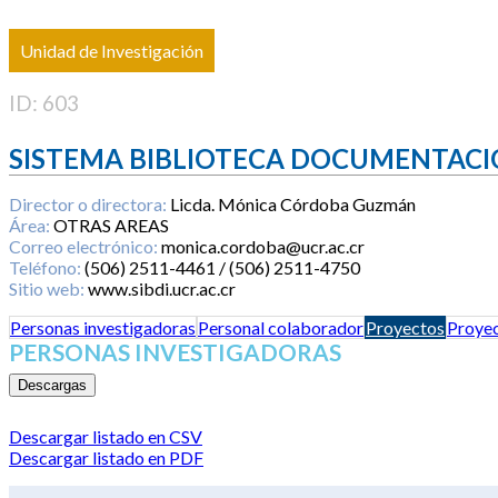
Unidad de Investigación
ID: 603
SISTEMA BIBLIOTECA DOCUMENTACI
Director o directora:
Licda. Mónica Córdoba Guzmán
Área:
OTRAS AREAS
Correo electrónico:
monica.cordoba@ucr.ac.cr
Teléfono:
(506) 2511-4461 / (506) 2511-4750
Sitio web:
www.sibdi.ucr.ac.cr
Personas investigadoras
Personal colaborador
Proyectos
Proyec
PERSONAS INVESTIGADORAS
Descargas
Descargar listado en CSV
Descargar listado en PDF