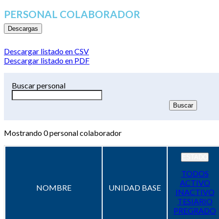
PERSONAL COLABORADOR
Descargas
Descargar listado en CSV
Descargar listado en PDF
Buscar personal
Mostrando
0
personal colaborador
ESTADO
TODOS
ACTIVO
NOMBRE
UNIDAD BASE
INACTIVO
TESIARIO
PREGRADO