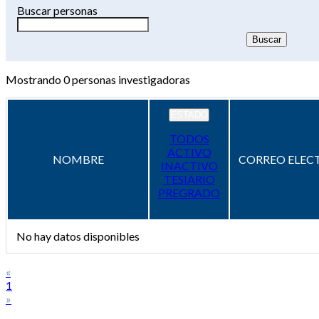
Buscar personas
Mostrando
0
personas investigadoras
ESTADO
TODOS
ACTIVO
NOMBRE
CORREO ELEC
INACTIVO
TESIARIO
PREGRADO
No hay datos disponibles
«
1
»