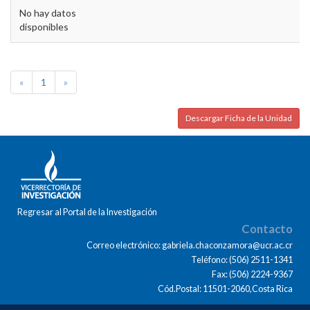
No hay datos
disponibles
«
1
»
Descargar Ficha de la Unidad
Regresar al Portal de la Investigación
Contacto
Correo electrónico: gabriela.chaconzamora@ucr.ac.cr
Teléfono: (506) 2511-1341
Fax: (506) 2224-9367
Cód.Postal: 11501-2060,Costa Rica