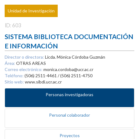
Unidad de Investigación
ID: 603
SISTEMA BIBLIOTECA DOCUMENTACIÓN
E INFORMACIÓN
Director o directora:
Licda. Mónica Córdoba Guzmán
Área:
OTRAS AREAS
Correo electrónico:
monica.cordoba@ucr.ac.cr
Teléfono:
(506) 2511-4461 / (506) 2511-4750
Sitio web:
www.sibdi.ucr.ac.cr
Personas investigadoras
Personal colaborador
Proyectos