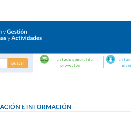
Listado general de
Listad
proyectos
inve
dades de
tigación
TACIÓN E INFORMACIÓN