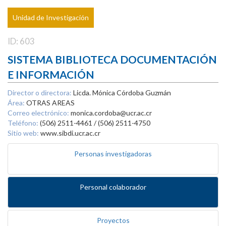
Unidad de Investigación
ID: 603
SISTEMA BIBLIOTECA DOCUMENTACIÓN
E INFORMACIÓN
Director o directora:
Licda. Mónica Córdoba Guzmán
Área:
OTRAS AREAS
Correo electrónico:
monica.cordoba@ucr.ac.cr
Teléfono:
(506) 2511-4461 / (506) 2511-4750
Sitio web:
www.sibdi.ucr.ac.cr
Personas investigadoras
Personal colaborador
Proyectos