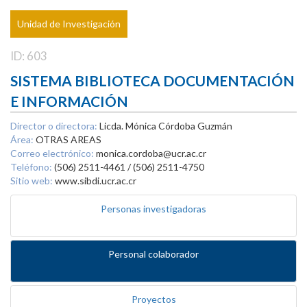
Unidad de Investigación
ID: 603
SISTEMA BIBLIOTECA DOCUMENTACIÓN
E INFORMACIÓN
Director o directora:
Licda. Mónica Córdoba Guzmán
Área:
OTRAS AREAS
Correo electrónico:
monica.cordoba@ucr.ac.cr
Teléfono:
(506) 2511-4461 / (506) 2511-4750
Sitio web:
www.sibdi.ucr.ac.cr
Personas investigadoras
Personal colaborador
Proyectos