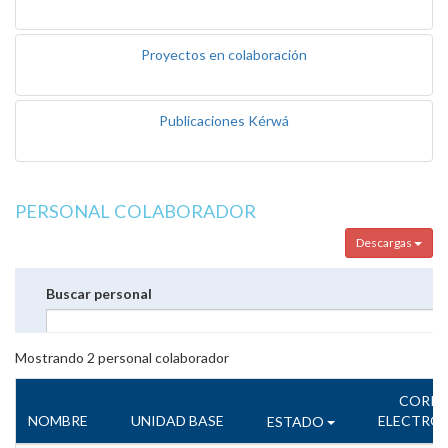
Proyectos en colaboración
Publicaciones Kérwá
PERSONAL COLABORADOR
Descargas
Buscar personal
Mostrando
2
personal colaborador
CORR
NOMBRE
UNIDAD BASE
ELECTRÓ
ESTADO