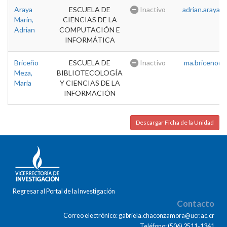
Araya
ESCUELA DE
Inactivo
adrian.araya@u
Marin,
CIENCIAS DE LA
Adrian
COMPUTACIÓN E
INFORMÁTICA
Briceño
ESCUELA DE
Inactivo
ma.briceno@u
Meza,
BIBLIOTECOLOGÍA
Maria
Y CIENCIAS DE LA
INFORMACIÓN
Descargar Ficha de la Unidad
Regresar al Portal de la Investigación
Contacto
Correo electrónico: gabriela.chaconzamora@ucr.ac.cr
Teléfono: (506) 2511-1341