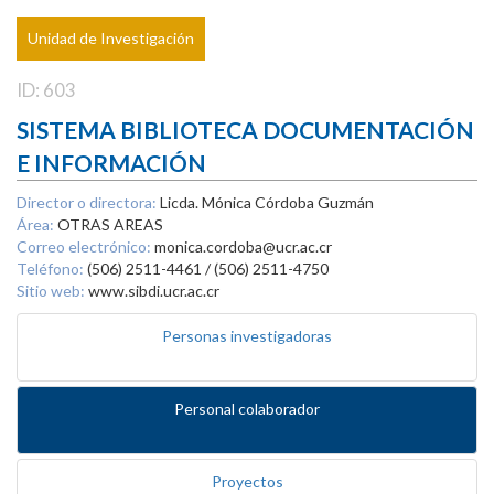
Unidad de Investigación
ID: 603
SISTEMA BIBLIOTECA DOCUMENTACIÓN
E INFORMACIÓN
Director o directora:
Licda. Mónica Córdoba Guzmán
Área:
OTRAS AREAS
Correo electrónico:
monica.cordoba@ucr.ac.cr
Teléfono:
(506) 2511-4461 / (506) 2511-4750
Sitio web:
www.sibdi.ucr.ac.cr
Personas investigadoras
Personal colaborador
Proyectos