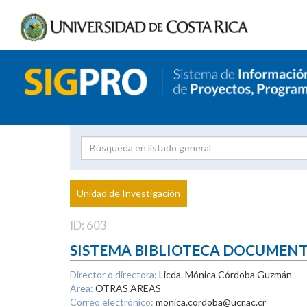
Investigador
Uni
Proyecto
Unidad de Investigación
inves
ID: 603
SISTEMA BIBLIOTECA DOCUMEN
Director o directora:
Licda. Mónica Córdoba Guzmán
Área:
OTRAS AREAS
Correo electrónico:
monica.cordoba@ucr.ac.cr