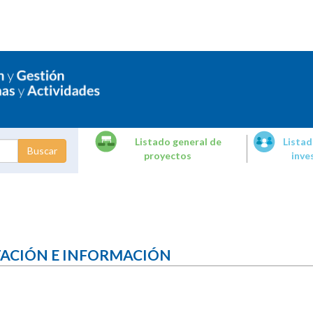
Listado general de
Listad
proyectos
inve
dades de
tigación
TACIÓN E INFORMACIÓN