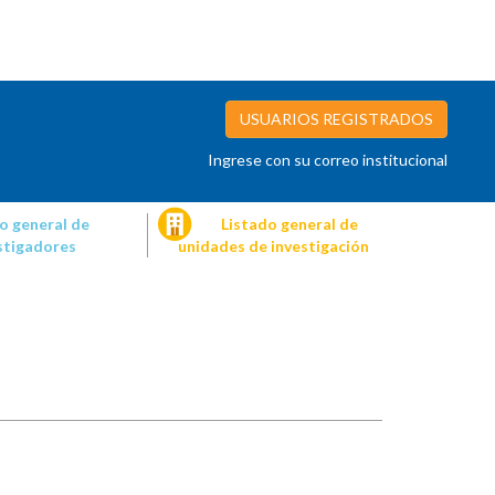
USUARIOS REGISTRADOS
Ingrese con su correo institucional
o general de
Listado general de
stigadores
unidades de investigación