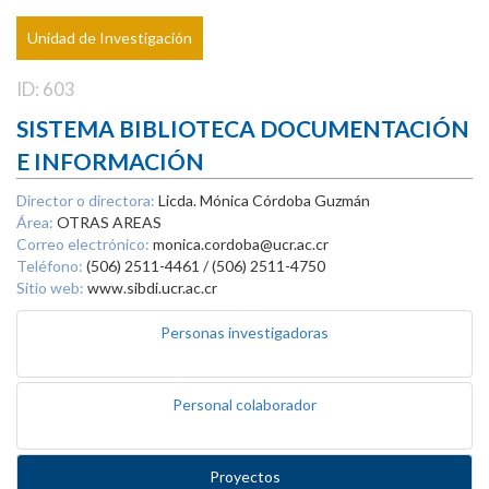
Unidad de Investigación
ID: 603
SISTEMA BIBLIOTECA DOCUMENTACIÓN
E INFORMACIÓN
Director o directora:
Licda. Mónica Córdoba Guzmán
Área:
OTRAS AREAS
Correo electrónico:
monica.cordoba@ucr.ac.cr
Teléfono:
(506) 2511-4461 / (506) 2511-4750
Sitio web:
www.sibdi.ucr.ac.cr
Personas investigadoras
Personal colaborador
Proyectos