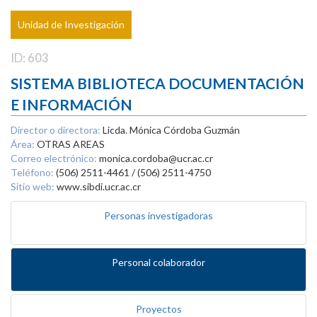
Unidad de Investigación
ID: 603
SISTEMA BIBLIOTECA DOCUMENTACIÓN
E INFORMACIÓN
Director o directora:
Licda. Mónica Córdoba Guzmán
Área:
OTRAS AREAS
Correo electrónico:
monica.cordoba@ucr.ac.cr
Teléfono:
(506) 2511-4461 / (506) 2511-4750
Sitio web:
www.sibdi.ucr.ac.cr
Personas investigadoras
Personal colaborador
Proyectos