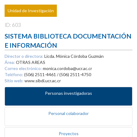
Unidad de Investigación
ID: 603
SISTEMA BIBLIOTECA DOCUMENTACIÓN
E INFORMACIÓN
Director o directora:
Licda. Mónica Córdoba Guzmán
Área:
OTRAS AREAS
Correo electrónico:
monica.cordoba@ucr.ac.cr
Teléfono:
(506) 2511-4461 / (506) 2511-4750
Sitio web:
www.sibdi.ucr.ac.cr
Personas investigadoras
Personal colaborador
Proyectos