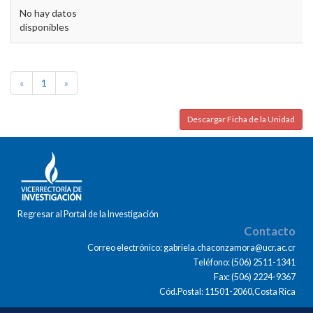
No hay datos
disponibles
«
1
»
Descargar Ficha de la Unidad
Regresar al Portal de la Investigación
Contacto
Correo electrónico: gabriela.chaconzamora@ucr.ac.cr
Teléfono: (506) 2511-1341
Fax: (506) 2224-9367
Cód.Postal: 11501-2060,Costa Rica