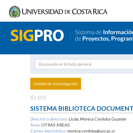
Investigador
Uni
Proyecto
Unidad de Investigación
inves
ID: 603
SISTEMA BIBLIOTECA DOCUMEN
Director o directora:
Licda. Mónica Córdoba Guzmán
Área:
OTRAS AREAS
Correo electrónico:
monica.cordoba@ucr.ac.cr