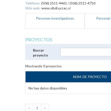
Teléfono:
(506) 2511-4461 / (506) 2511-4750
Sitio web:
www.sibdi.ucr.ac.cr
Personas investigadoras
Personal 
PROYECTOS
Buscar
proyecto
Mostrando
0
proyectos
NÚM. DE PROYECTO
No hay datos disponibles
«
1
»