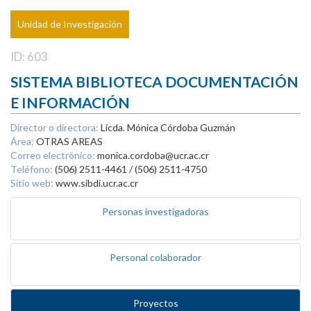
Unidad de Investigación
ID: 603
SISTEMA BIBLIOTECA DOCUMENTACIÓN
E INFORMACIÓN
Director o directora:
Licda. Mónica Córdoba Guzmán
Área:
OTRAS AREAS
Correo electrónico:
monica.cordoba@ucr.ac.cr
Teléfono:
(506) 2511-4461 / (506) 2511-4750
Sitio web:
www.sibdi.ucr.ac.cr
Personas investigadoras
Personal colaborador
Proyectos