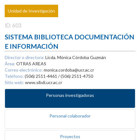
Unidad de Investigación
ID: 603
SISTEMA BIBLIOTECA DOCUMENTACIÓN
E INFORMACIÓN
Director o directora:
Licda. Mónica Córdoba Guzmán
Área:
OTRAS AREAS
Correo electrónico:
monica.cordoba@ucr.ac.cr
Teléfono:
(506) 2511-4461 / (506) 2511-4750
Sitio web:
www.sibdi.ucr.ac.cr
Personas investigadoras
Personal colaborador
Proyectos