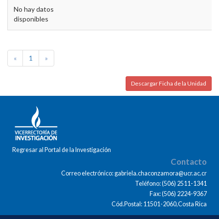
No hay datos
disponibles
«
1
»
Descargar Ficha de la Unidad
Regresar al Portal de la Investigación
Contacto
Correo electrónico: gabriela.chaconzamora@ucr.ac.cr
Teléfono: (506) 2511-1341
Fax: (506) 2224-9367
Cód.Postal: 11501-2060,Costa Rica