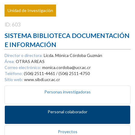
Unidad de Investigación
ID: 603
SISTEMA BIBLIOTECA DOCUMENTACIÓN
E INFORMACIÓN
Director o directora:
Licda. Mónica Córdoba Guzmán
Área:
OTRAS AREAS
Correo electrónico:
monica.cordoba@ucr.ac.cr
Teléfono:
(506) 2511-4461 / (506) 2511-4750
Sitio web:
www.sibdi.ucr.ac.cr
Personas investigadoras
Personal colaborador
Proyectos