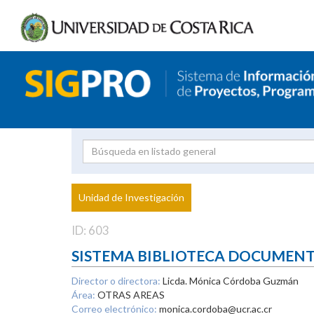
Investigador
Uni
Proyecto
Unidad de Investigación
inves
ID: 603
SISTEMA BIBLIOTECA DOCUMEN
Director o directora:
Licda. Mónica Córdoba Guzmán
Área:
OTRAS AREAS
Correo electrónico:
monica.cordoba@ucr.ac.cr