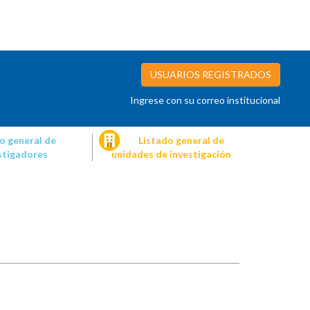
USUARIOS REGISTRADOS
Ingrese con su correo institucional
o general de
Listado general de
stigadores
unidades de investigación