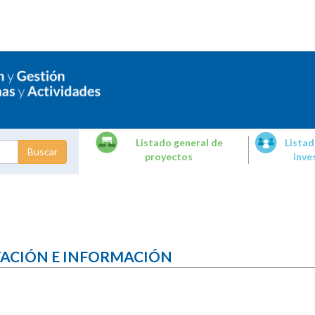
Listado general de
Listad
proyectos
inve
dades de
tigación
TACIÓN E INFORMACIÓN