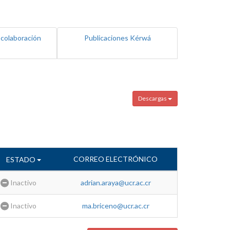
 colaboración
Publicaciones Kérwá
Descargas
CORREO ELECTRÓNICO
ESTADO
Inactivo
adrian.araya@ucr.ac.cr
Inactivo
ma.briceno@ucr.ac.cr