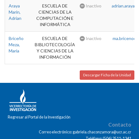
Araya
ESCUELA DE
Inactivo
adrian.araya@u
Marin,
CIENCIAS DE LA
Adrian
COMPUTACIÓN E
INFORMÁTICA
Briceño
ESCUELA DE
Inactivo
ma.briceno@u
Meza,
BIBLIOTECOLOGÍA
Maria
Y CIENCIAS DE LA
INFORMACIÓN
Descargar Ficha de la Unidad
Regresar al Portal de la Investigación
Contacto
Correo electrónico: gabriela.chaconzamora@ucr.ac.cr
Teléfono: (506) 2511-1341