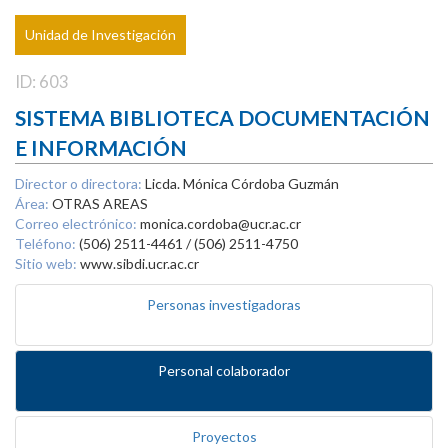
Unidad de Investigación
ID: 603
SISTEMA BIBLIOTECA DOCUMENTACIÓN
E INFORMACIÓN
Director o directora:
Licda. Mónica Córdoba Guzmán
Área:
OTRAS AREAS
Correo electrónico:
monica.cordoba@ucr.ac.cr
Teléfono:
(506) 2511-4461 / (506) 2511-4750
Sitio web:
www.sibdi.ucr.ac.cr
Personas investigadoras
Personal colaborador
Proyectos