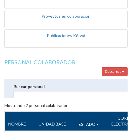
Proyectos en colaboración
Publicaciones Kérwá
PERSONAL COLABORADOR
Descargas
Buscar personal
Mostrando
2
personal colaborador
CORR
NOMBRE
UNIDAD BASE
ELECTRÓ
ESTADO