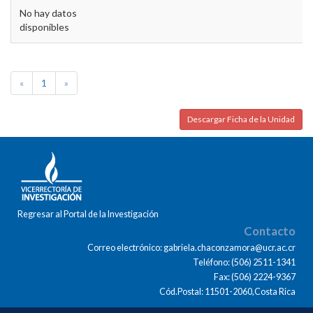
No hay datos
disponibles
«
1
»
Descargar Ficha de la Unidad
Regresar al Portal de la Investigación
Contacto
Correo electrónico: gabriela.chaconzamora@ucr.ac.cr
Teléfono: (506) 2511-1341
Fax: (506) 2224-9367
Cód.Postal: 11501-2060,Costa Rica