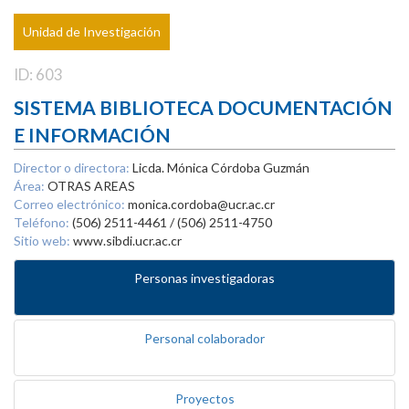
Unidad de Investigación
ID: 603
SISTEMA BIBLIOTECA DOCUMENTACIÓN
E INFORMACIÓN
Director o directora:
Licda. Mónica Córdoba Guzmán
Área:
OTRAS AREAS
Correo electrónico:
monica.cordoba@ucr.ac.cr
Teléfono:
(506) 2511-4461 / (506) 2511-4750
Sitio web:
www.sibdi.ucr.ac.cr
Personas investigadoras
Personal colaborador
Proyectos