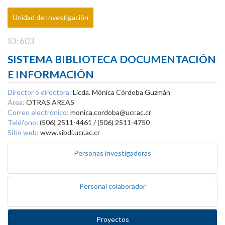
Unidad de Investigación
ID: 603
SISTEMA BIBLIOTECA DOCUMENTACIÓN
E INFORMACIÓN
Director o directora:
Licda. Mónica Córdoba Guzmán
Área:
OTRAS AREAS
Correo electrónico:
monica.cordoba@ucr.ac.cr
Teléfono:
(506) 2511-4461 / (506) 2511-4750
Sitio web:
www.sibdi.ucr.ac.cr
Personas investigadoras
Personal colaborador
Proyectos