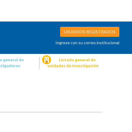
USUARIOS REGISTRADOS
Ingrese con su correo institucional
o general de
Listado general de
stigadores
unidades de investigación