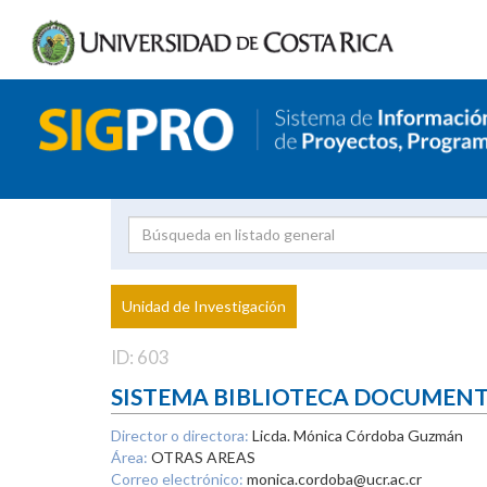
Investigador
Uni
Proyecto
Unidad de Investigación
inves
ID: 603
SISTEMA BIBLIOTECA DOCUMEN
Director o directora:
Licda. Mónica Córdoba Guzmán
Área:
OTRAS AREAS
Correo electrónico:
monica.cordoba@ucr.ac.cr