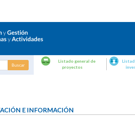
Listado general de
Listad
proyectos
inve
dades de
tigación
TACIÓN E INFORMACIÓN