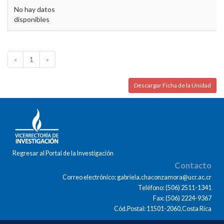
No hay datos
disponibles
«
1
»
Descargar Ficha de la Unidad
Regresar al Portal de la Investigación
Contacto
Correo electrónico: gabriela.chaconzamora@ucr.ac.cr
Teléfono: (506) 2511-1341
Fax: (506) 2224-9367
Cód.Postal: 11501-2060,Costa Rica