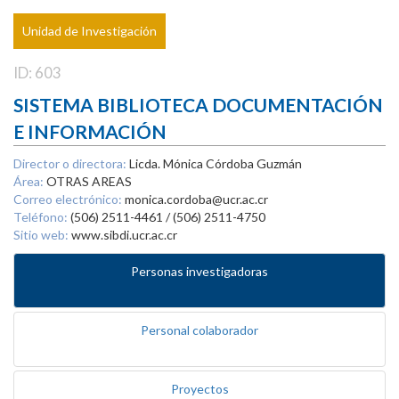
Unidad de Investigación
ID: 603
SISTEMA BIBLIOTECA DOCUMENTACIÓN
E INFORMACIÓN
Director o directora:
Licda. Mónica Córdoba Guzmán
Área:
OTRAS AREAS
Correo electrónico:
monica.cordoba@ucr.ac.cr
Teléfono:
(506) 2511-4461 / (506) 2511-4750
Sitio web:
www.sibdi.ucr.ac.cr
Personas investigadoras
Personal colaborador
Proyectos