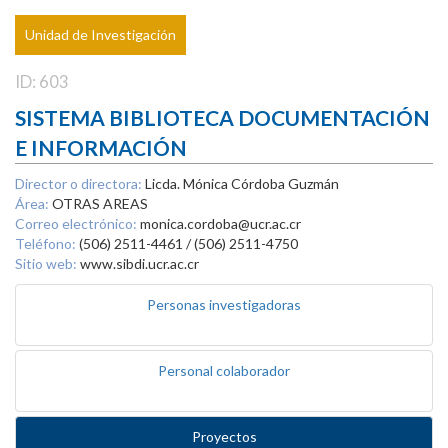
Unidad de Investigación
ID: 603
SISTEMA BIBLIOTECA DOCUMENTACIÓN
E INFORMACIÓN
Director o directora:
Licda. Mónica Córdoba Guzmán
Área:
OTRAS AREAS
Correo electrónico:
monica.cordoba@ucr.ac.cr
Teléfono:
(506) 2511-4461 / (506) 2511-4750
Sitio web:
www.sibdi.ucr.ac.cr
Personas investigadoras
Personal colaborador
Proyectos