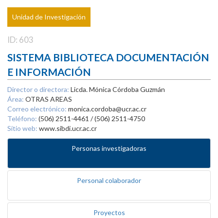
Unidad de Investigación
ID: 603
SISTEMA BIBLIOTECA DOCUMENTACIÓN
E INFORMACIÓN
Director o directora:
Licda. Mónica Córdoba Guzmán
Área:
OTRAS AREAS
Correo electrónico:
monica.cordoba@ucr.ac.cr
Teléfono:
(506) 2511-4461 / (506) 2511-4750
Sitio web:
www.sibdi.ucr.ac.cr
Personas investigadoras
Personal colaborador
Proyectos