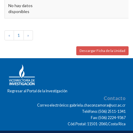
No hay datos
disponibles
«
1
»
Descargar Ficha de la Unidad
Regresar al Portal de la Investigación
Contacto
Correo electrónico: gabriela.chaconzamora@ucr.ac.cr
Teléfono: (506) 2511-1341
Fax: (506) 2224-9367
Cód.Postal: 11501-2060,Costa Rica