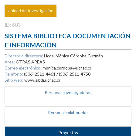
Unidad de Investigación
ID: 603
SISTEMA BIBLIOTECA DOCUMENTACIÓN
E INFORMACIÓN
Director o directora:
Licda. Mónica Córdoba Guzmán
Área:
OTRAS AREAS
Correo electrónico:
monica.cordoba@ucr.ac.cr
Teléfono:
(506) 2511-4461 / (506) 2511-4750
Sitio web:
www.sibdi.ucr.ac.cr
Personas investigadoras
Personal colaborador
Proyectos