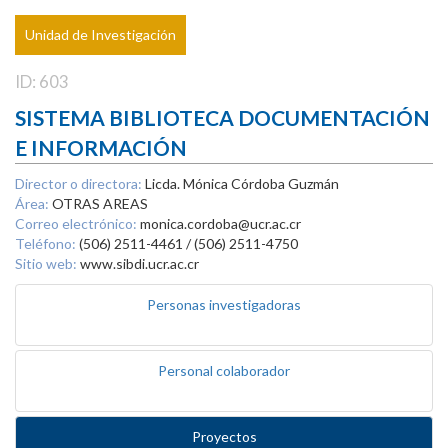
Unidad de Investigación
ID: 603
SISTEMA BIBLIOTECA DOCUMENTACIÓN
E INFORMACIÓN
Director o directora:
Licda. Mónica Córdoba Guzmán
Área:
OTRAS AREAS
Correo electrónico:
monica.cordoba@ucr.ac.cr
Teléfono:
(506) 2511-4461 / (506) 2511-4750
Sitio web:
www.sibdi.ucr.ac.cr
Personas investigadoras
Personal colaborador
Proyectos