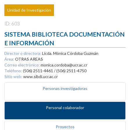
Unidad de Investigación
ID: 603
SISTEMA BIBLIOTECA DOCUMENTACIÓN
E INFORMACIÓN
Director o directora:
Licda. Mónica Córdoba Guzmán
Área:
OTRAS AREAS
Correo electrónico:
monica.cordoba@ucr.ac.cr
Teléfono:
(506) 2511-4461 / (506) 2511-4750
Sitio web:
www.sibdi.ucr.ac.cr
Personas investigadoras
Personal colaborador
Proyectos