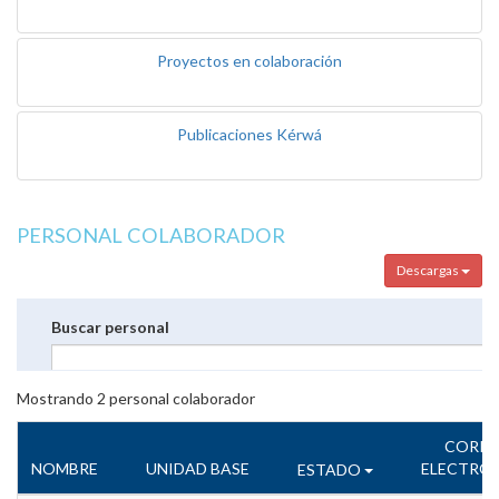
Proyectos en colaboración
Publicaciones Kérwá
PERSONAL COLABORADOR
Descargas
Buscar personal
Mostrando
2
personal colaborador
CORR
NOMBRE
UNIDAD BASE
ELECTRÓ
ESTADO