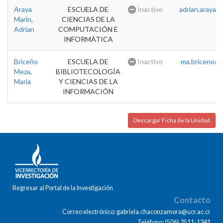
Araya
ESCUELA DE
Inactivo
adrian.araya@u
Marin,
CIENCIAS DE LA
Adrian
COMPUTACIÓN E
INFORMÁTICA
Briceño
ESCUELA DE
Inactivo
ma.briceno@u
Meza,
BIBLIOTECOLOGÍA
Maria
Y CIENCIAS DE LA
INFORMACIÓN
Descargar Ficha de la Unidad
Regresar al Portal de la Investigación
Contacto
Correo electrónico: gabriela.chaconzamora@ucr.ac.cr
Teléfono: (506) 2511-1341