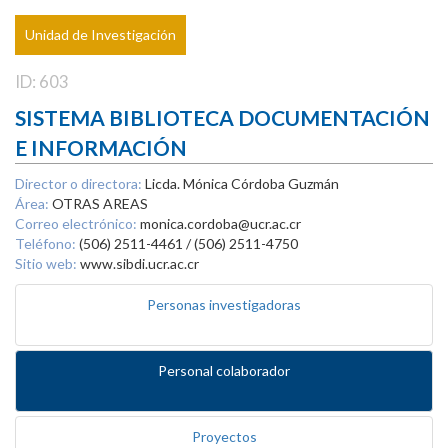
Unidad de Investigación
ID: 603
SISTEMA BIBLIOTECA DOCUMENTACIÓN
E INFORMACIÓN
Director o directora:
Licda. Mónica Córdoba Guzmán
Área:
OTRAS AREAS
Correo electrónico:
monica.cordoba@ucr.ac.cr
Teléfono:
(506) 2511-4461 / (506) 2511-4750
Sitio web:
www.sibdi.ucr.ac.cr
Personas investigadoras
Personal colaborador
Proyectos