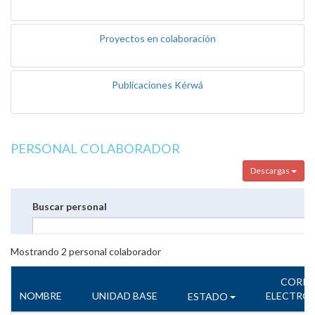
Proyectos en colaboración
Publicaciones Kérwá
PERSONAL COLABORADOR
Descargas
Buscar personal
Mostrando
2
personal colaborador
CORR
NOMBRE
UNIDAD BASE
ELECTRÓ
ESTADO