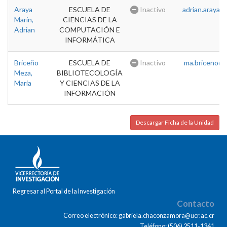
Araya
ESCUELA DE
Inactivo
adrian.araya@u
Marin,
CIENCIAS DE LA
Adrian
COMPUTACIÓN E
INFORMÁTICA
Briceño
ESCUELA DE
Inactivo
ma.briceno@u
Meza,
BIBLIOTECOLOGÍA
Maria
Y CIENCIAS DE LA
INFORMACIÓN
Descargar Ficha de la Unidad
Regresar al Portal de la Investigación
Contacto
Correo electrónico: gabriela.chaconzamora@ucr.ac.cr
Teléfono: (506) 2511-1341