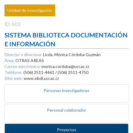
Unidad de Investigación
ID: 603
SISTEMA BIBLIOTECA DOCUMENTACIÓN
E INFORMACIÓN
Director o directora:
Licda. Mónica Córdoba Guzmán
Área:
OTRAS AREAS
Correo electrónico:
monica.cordoba@ucr.ac.cr
Teléfono:
(506) 2511-4461 / (506) 2511-4750
Sitio web:
www.sibdi.ucr.ac.cr
Personas investigadoras
Personal colaborador
Proyectos